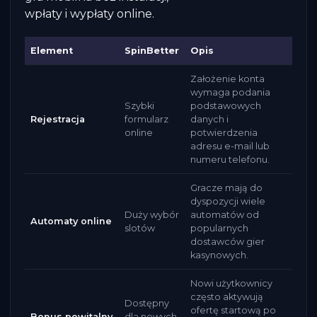
wpłaty i wypłaty online.
Element
SpinBetter
Opis
Założenie konta
wymaga podania
Szybki
podstawowych
Rejestracja
formularz
danych i
online
potwierdzenia
adresu e-mail lub
numeru telefonu.
Gracze mają do
dyspozycji wiele
Duży wybór
automatów od
Automaty online
slotów
popularnych
dostawców gier
kasynowych.
Nowi użytkownicy
często aktywują
Dostępny
ofertę startową po
Bonus powitalny
dla nowych