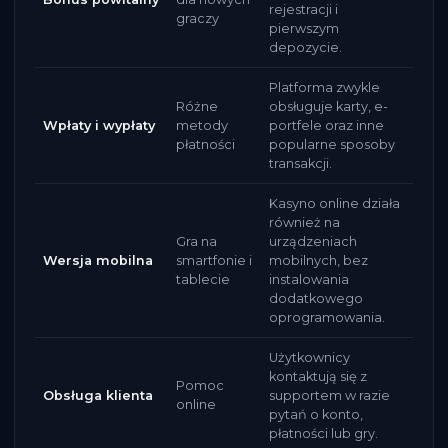
rejestracji i
graczy
pierwszym
depozycie.
Platforma zwykle
Różne
obsługuje karty, e-
Wpłaty i wypłaty
metody
portfele oraz inne
płatności
popularne sposoby
transakcji.
Kasyno online działa
również na
Gra na
urządzeniach
Wersja mobilna
smartfonie i
mobilnych, bez
tablecie
instalowania
dodatkowego
oprogramowania.
Użytkownicy
kontaktują się z
Pomoc
Obsługa klienta
supportem w razie
online
pytań o konto,
płatności lub gry.