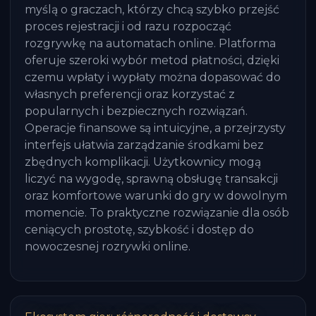
myślą o graczach, którzy chcą szybko przejść
proces rejestracji i od razu rozpocząć
rozgrywkę na automatach online. Platforma
oferuje szeroki wybór metod płatności, dzięki
czemu wpłaty i wypłaty można dopasować do
własnych preferencji oraz korzystać z
popularnych i bezpiecznych rozwiązań.
Operacje finansowe są intuicyjne, a przejrzysty
interfejs ułatwia zarządzanie środkami bez
zbędnych komplikacji. Użytkownicy mogą
liczyć na wygodę, sprawną obsługę transakcji
oraz komfortowe warunki do gry w dowolnym
momencie. To praktyczne rozwiązanie dla osób
ceniących prostotę, szybkość i dostęp do
nowoczesnej rozrywki online.