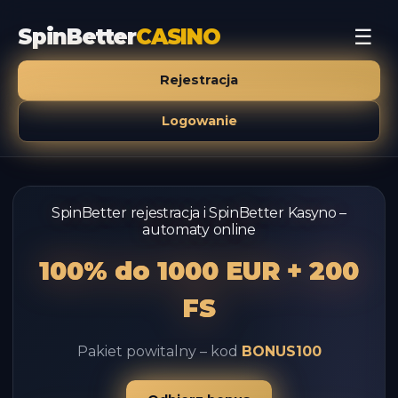
SpinBetter
CASINO
☰
Rejestracja
Logowanie
SpinBetter rejestracja i SpinBetter Kasyno –
automaty online
100% do 1000 EUR + 200
FS
Pakiet powitalny – kod
BONUS100